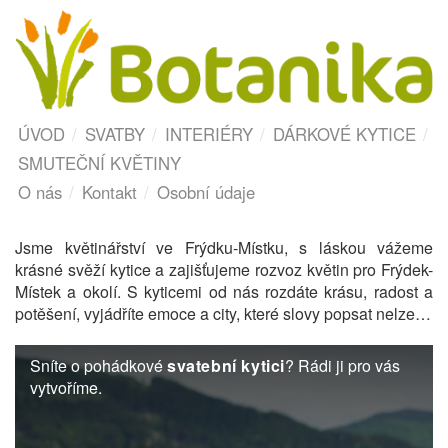
ÚVOD
SVATBY
INTERIÉRY
DÁRKOVÉ KYTICE
SMUTEČNÍ KVĚTINY
O nás
Kontakt
Osobní údaje
Jsme květinářství ve Frýdku-Místku, s láskou vážeme
krásné svěží kytice a zajišťujeme rozvoz květin pro Frýdek-
Místek a okolí. S kyticemi od nás rozdáte krásu, radost a
potěšení, vyjádříte emoce a city, které slovy popsat nelze…
Sníte o pohádkové
svatební kytici
? Rádi ji pro vás
vytvoříme.